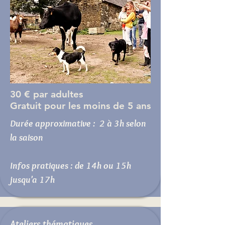
30 € par adultes
Gratuit pour les moins de 5 ans
Durée approximative : 2 à 3h selon
la saison
Infos pratiques : de 14h ou 15h
jusqu'a 17h
Ateliers thématiques